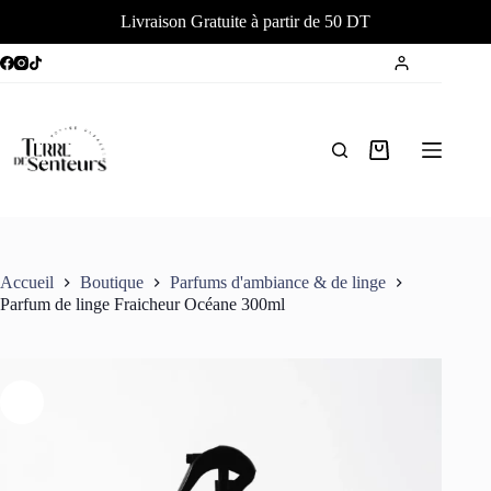
Livraison Gratuite à partir de 50 DT
Passer
au
contenu
Panier
d’achat
Accueil
Boutique
Parfums d'ambiance & de linge
Parfum de linge Fraicheur Océane 300ml