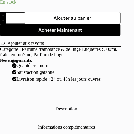
En stock
quantité
Ajouter au panier
de
Parfum
de
Acheter Maintenant
linge
Fraicheur
Ajouter aux favoris
Océane
Catégorie :
Parfums d'ambiance & de linge
Étiquettes :
300ml
,
300ml
fraicheur océane
,
Parfum de linge
Nos engagements:
Qualité premium
Satisfaction garantie
Livraison rapide : 24 ou 48h les jours ouvrés
Description
Informations complémentaires