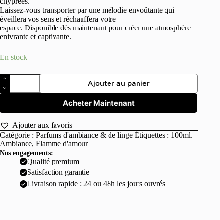
chyprées.
Laissez-vous transporter par une mélodie envoûtante qui
éveillera vos sens et réchauffera votre
espace. Disponible dès maintenant pour créer une atmosphère
enivrante et captivante.
En stock
quantité
Ajouter au panier
de
Parfum
d'ambiance
Acheter Maintenant
Flamme
d'amour
Ajouter aux favoris
100ml
Catégorie :
Parfums d'ambiance & de linge
Étiquettes :
100ml
,
Ambiance
,
Flamme d'amour
Nos engagements:
Qualité premium
Satisfaction garantie
Livraison rapide : 24 ou 48h les jours ouvrés