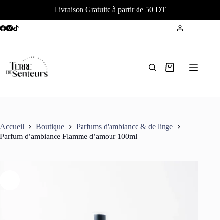
Livraison Gratuite à partir de 50 DT
Passer
au
contenu
Panier
d’achat
Accueil
Boutique
Parfums d'ambiance & de linge
Parfum d’ambiance Flamme d’amour 100ml