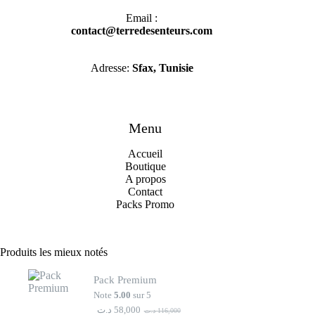
Email :
contact@terredesenteurs.com
Adresse:
Sfax, Tunisie
Menu
Accueil
Boutique
A propo
s
Contact
Packs Promo
Produits les mieux notés
Pack Premium
Note
5.00
sur 5
د.ت
58,000
د.ت
116,000
Le
Le